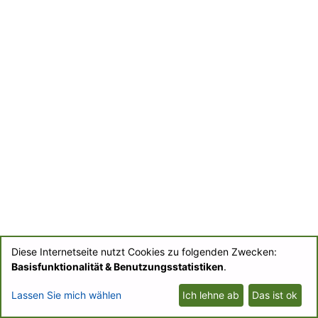
Diese Internetseite nutzt Cookies zu folgenden Zwecken:
© BIOfid 2018-2026 |
Impressum
|
UB Labs Blog
|
Partner-Login
|
Basisfunktionalität & Benutzungsstatistiken
.
Datenschutzerklärung/Privacy Policy
Lassen Sie mich wählen
Ich lehne ab
Das ist ok